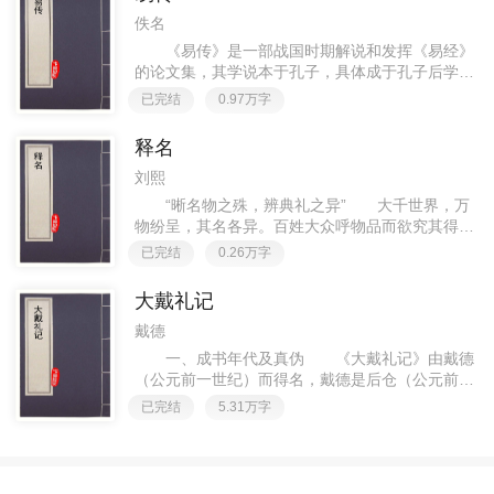
佚名
《易传》是一部战国时期解说和发挥《易经》
的论文集，其学说本于孔子，具体成于孔子后学之
手。《易传》共７种１０篇，它们是《彖传》上下
已完结
0.97万字
篇、《象传》上下篇、《文言传》、《系辞传》上
下角、《说卦传》、《序卦
释名
刘熙
“晰名物之殊，辨典礼之异” 大千世界，万
物纷呈，其名各异。百姓大众呼物品而欲究其得名
之由。适应这种心理需要，我国东汉末年出现了一
已完结
0.26万字
部专门探求事物名源的佳作，这就是《释
名》。 《释名》作者刘熙，字
大戴礼记
戴德
一、成书年代及真伪 《大戴礼记》由戴德
（公元前一世纪）而得名，戴德是后仓（公元前70
年在世）的四位弟子之一、后仓在公元前一世纪创
已完结
5.31万字
立了立于学官的《仪礼》传授学派（参见《礼
记》）。可是，看上去《大戴