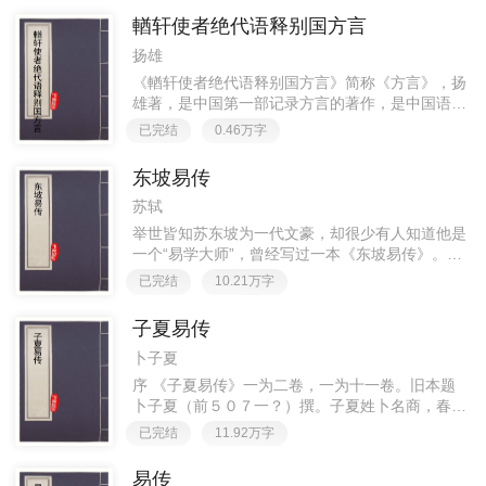
輶轩使者绝代语释别国方言
扬雄
《輶轩使者绝代语释别国方言》简称《方言》，扬
雄著，是中国第一部记录方言的著作，是中国语言
学史上一部里程碑式的著作，成为世界上第一部方
已完结
0.46万字
言比较词汇集而开方言地理学之先河。中国土地广
大，方言的地理差异悬殊，
东坡易传
苏轼
举世皆知苏东坡为一代文豪，却很少有人知道他是
一个“易学大师”，曾经写过一本《东坡易传》。苏
轼幼时便随眉山道士张易简读书学《易》，少年时
已完结
10.21万字
欲入山林当道士，终生与道士高人交往频繁，深晓
《周易》占卜和“胎息”
子夏易传
卜子夏
序 《子夏易传》一为二卷，一为十一卷。旧本题
卜子夏（前５０７一？）撰。子夏姓卜名商，春秋
末晋国温（今河南温县）人，孔子学生，为莒父
已完结
11.92万字
宰。孔子死后，到魏国讲学，主张国君要学习《春
秋》，吸取历史教训，宣扬“
易传