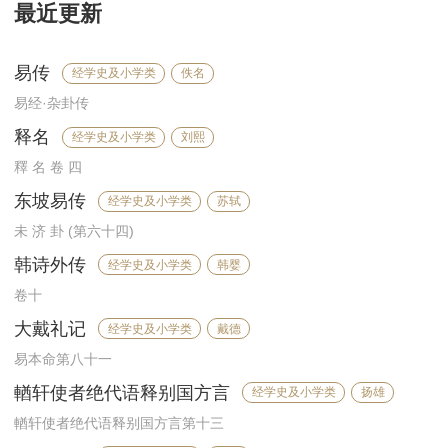
最近更新
易传
经学史及小学类
佚名
易经·杂卦传
释名
经学史及小学类
刘熙
釋 名 卷 四
东坡易传
经学史及小学类
苏轼
未 济 卦 (第六十四)
韩诗外传
经学史及小学类
韩婴
卷十
大戴礼记
经学史及小学类
戴德
易本命第八十一
輶轩使者绝代语释别国方言
经学史及小学类
扬雄
輶轩使者绝代语释别国方言第十三