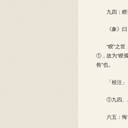
九四：睽孤
《象》曰：“
“睽”之世，
①，故为“睽
咎”也。
「校注」
①九四、上九
六五：悔亡