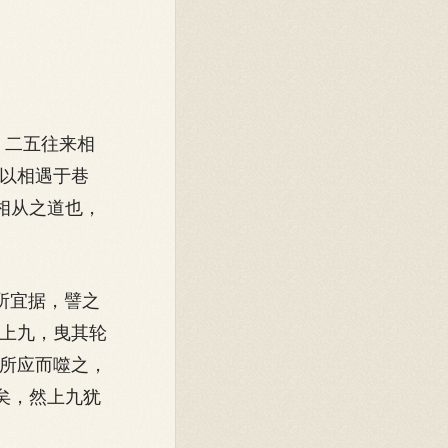
，二五往来相
以相遇于巷
相从之道也，
所宜据，譬之
上九，曳其轮
所应而噬之，
矣，然上九犹