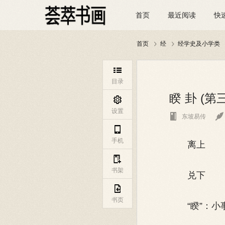
首页
最近阅读
快
首页
经
经学史及小学类



目录
睽 卦 (第

设置


东坡易传

手机
离上

书架
兑下

书页
“睽”：小