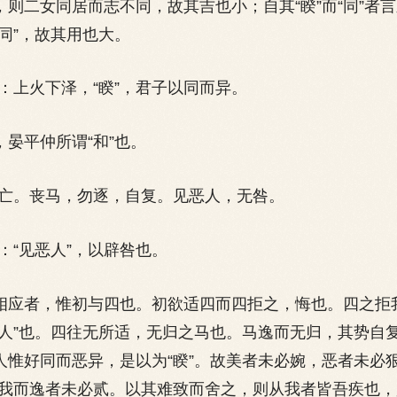
之，则二女同居而志不同，故其吉也小；自其“睽”而“同”者
“同”，故其用也大。
上火下泽，“睽”，君子以同而异。
晏平仲所谓“和”也。
。丧马，勿逐，自复。见恶人，无咎。
“见恶人”，以辟咎也。
应者，惟初与四也。初欲适四而四拒之，悔也。四之拒
“恶人”也。四往无所适，无归之马也。马逸而无归，其势自
。人惟好同而恶异，是以为“睽”。故美者未必婉，恶者未必
我而逸者未必贰。以其难致而舍之，则从我者皆吾疾也，