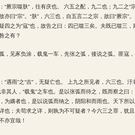
厥宗噬肤”，往有庆也。 六五之配，九二也；九二之“宗
故亦曰“宗”。“肤”，六三也，自五言二之宗，故曰“厥宗”
疑四之为“寇”也，故告之曰：四已噬三矣。夫既已噬三，
咎之有？
，见豕负涂，载鬼一车，先张之弧，後说之弧。匪寇，
遇雨”之“吉”，无疑亡也。 上九之所见者，六三也。汙
载非其人，“载鬼”之车也。是以张弧而待之，既而察之曰
，为媾者也，是以说弧而纳之，阴阳和而雨也。天下所以“
详也；夫苟求之详，则孰为不可疑者？今六三之罪，犹且
，不亦宜哉！