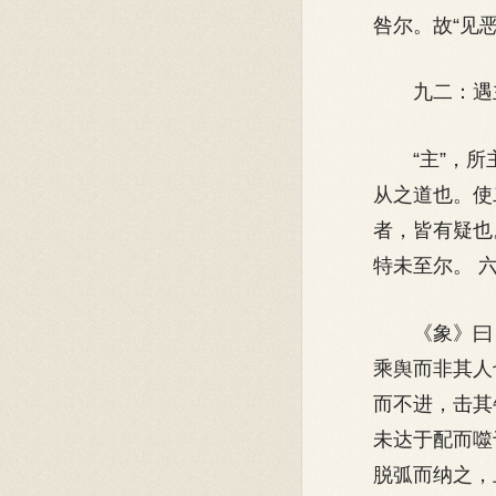
咎尔。故“见恶
九二：遇主于
“主”，所主
从之道也。使
者，皆有疑也
特未至尔。 
《象》曰：“
乘舆而非其人
而不进，击其
未达于配而噬
脱弧而纳之，