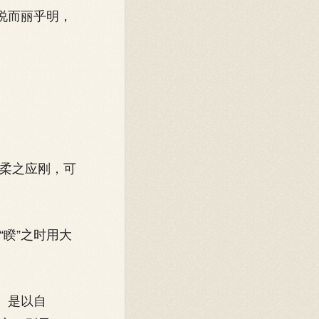
说而丽乎明，
，柔之应刚，可
“睽”之时用大
。是以自