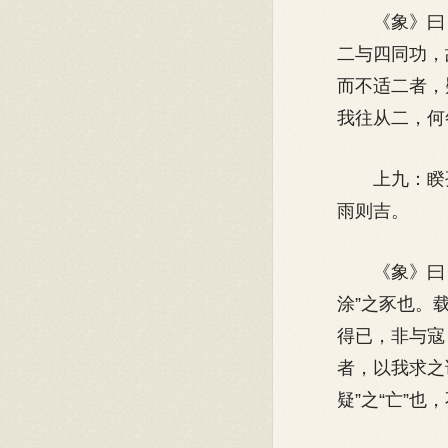
《象》曰：“
二与四同功，
而不适二者，
我往从二，何
上九：睽孤
雨则吉。
《象》曰：“
涂”之豕也。
得已，非与寇
者，以我求之
疑”之“亡”也