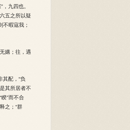
”，九四也。
。六五之所以疑
则不暇寇我；
无媾；往，遇
非其配，“负
：是其所居者不
睽”而不合
释之；“群