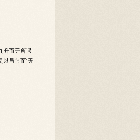
九升而无所遇
是以虽危而“无