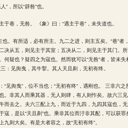
人”，所以“辟咎”也。
巷，无咎。 《象》曰：“遇主于巷”，未失道也。
也。有所适，必有所主。九二之进，则主五矣。“巷”者
二决从五，则见主于其室；五决从二，则见主于其门。所
。何疑也？疑四之为寇也。然而犹可以“无咎”者，皆未失
六三：见舆曳，其牛掣。其人天且劓，无初有终。
见舆曳”，位不当也；“无初有终”，遇刚也。 三非六之
也。非其人而乘其器，无人则肆，有人则怍矣。故六三见
牛而去之。夫六三配上九，而近于九四，九四其寇也，无
于寇，是以“天且劓”也。乘非其位而汙非其配，可以获罪
上九则大矣。有是大者容之，故“无初有终”。