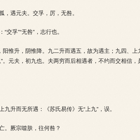
，遇元夫。交孚，厉，无咎。
交孚”“无咎”，志行也。
阳惟升，阴惟降。九二升而遇五，故为遇主；九四、上
孤”。元夫，初九也。夫两穷而后相遇者，不约而交相信，
升而无所遇：《苏氏易传》无“上九”，误。
。厥宗噬肤，往何咎？