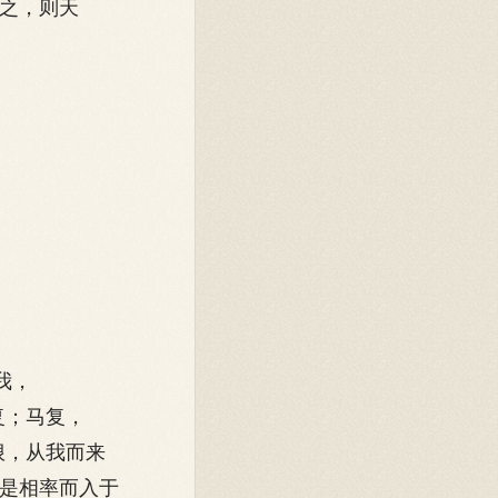
言之，则天
我，
复；马复，
狠，从我而来
是相率而入于