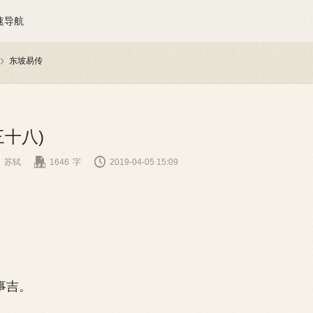
速导航
东坡易传

三十八)


苏轼
1646
字
2019-04-05 15:09
事吉。