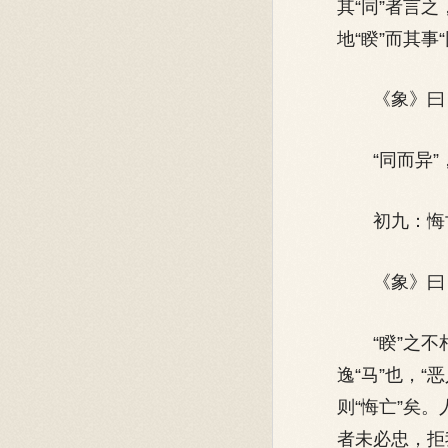
其“同”者言
地“睽”而其事
《象》曰：
“同而异”，
初九：悔亡
《象》曰：
“睽”之不相
逸“马”也，
则“悔亡”矣
者未必忠，拒