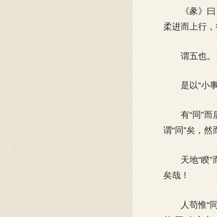
《彖》曰：“
柔进而上行，
谓五也。
是以“小事
有“同”而后有
谓“同”矣，
天地“睽”而
矣哉！
人苟惟“同”