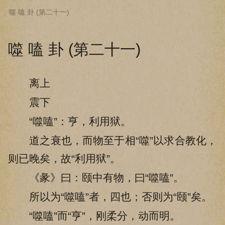
噬 嗑 卦 (第二十一)
下拉阅读上一章
噬 嗑 卦 (第二十一)
离上
震下
“噬嗑”：亨，利用狱。
道之衰也，而物至于相“噬”以求合教化，
则已晚矣，故“利用狱”。
《彖》曰：颐中有物，曰“噬嗑”。
所以为“噬嗑”者，四也；否则为“颐”矣。
“噬嗑”而“亨”，刚柔分，动而明。