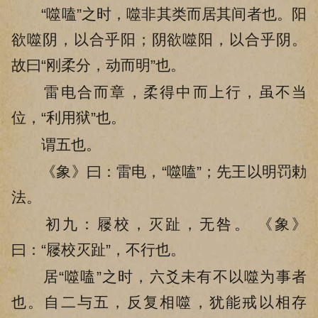
“噬嗑”之时，噬非其类而居其间者也。阳
欲噬阴，以合乎阳；阴欲噬阳，以合乎阴。
故曰“刚柔分，动而明”也。
雷电合而章，柔得中而上行，虽不当
位，“利用狱”也。
谓五也。
《象》曰：雷电，“噬嗑”；先王以明罚勅
法。
初九：屦校，灭趾，无咎。 《象》
曰：“屦校灭趾”，不行也。
居“噬嗑”之时，六爻未有不以噬为事者
也。自二与五，反复相噬，犹能戒以相存