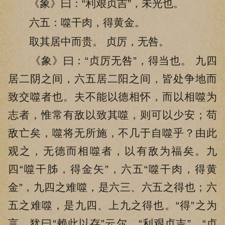
《象》曰：“利艰贞吉”，未光也。
六五：噬干肉，得黄金。
取其居中而贵。 贞厉，无咎。
《象》曰：“贞厉无咎”，得当也。 九四
居二阴之间，六五居二阳之间，皆处争地而
致交噬者也。夫不能以德相怀，而以相噬为
志者，惟常有敌以致其噬，则可以少安；苟
敌亡矣，噬将无所施，不几于自噬乎？由此
观之，无德而相噬者，以有敌为福矣。九
四“噬干胏，得金矢”，六五“噬干肉，得黄
金”，九四之难噬，是六三、六五之得也；六
五之难噬，是九四、上九之得也。“得”之为
言，犹曰“赖此以存”云尔。“利艰贞吉”、“贞