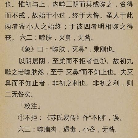
也。惟初与上，内噬三阴而莫或噬之，贪得
而不戒，故始于小过，终于大咎。圣人于此
两者寄小人之始终；于彼四者明相噬之得
丧。 六二：噬肤，灭鼻，无咎。
《象》曰：“噬肤，灭鼻”，乘刚也。
以阴居阴，至柔而不拒者也①。故初九
噬之若噬肤然，至于“灭鼻”而不知止也。夫灭
鼻而不知止者，非初之利也。非初之利，则
二无咎矣。
「校注」
①不拒：《苏氏易传》作“不刚”，误。
六三：噬腊肉，遇毒，小吝，无咎。