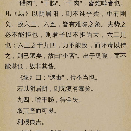
“腊肉”、“干胏”、“干肉”，皆难噬者也。
凡《易》以阴居阳，则不纯乎柔，中有刚
矣。故六三、六五，皆有难噬之象。夫势之
必不能拒也，则君子以不拒为大，六二是
也；六三之于九四，力不能敌，而怀毒以待
之，则已陋矣，故曰“小吝”。出于见噬，而不
能堪也，故非其咎。
《象》曰：“遇毒”，位不当也。
若以阴居阴，则无复有毒矣。
九四：噬干胏，得金矢。
取其坚而可畏。
利艰贞吉。