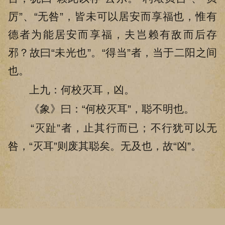
厉”、“无咎”，皆未可以居安而享福也，惟有
德者为能居安而享福，夫岂赖有敌而后存
邪？故曰“未光也”。“得当”者，当于二阳之间
也。
上九：何校灭耳，凶。
《象》曰：“何校灭耳”，聪不明也。
“灭趾”者，止其行而已；不行犹可以无
咎，“灭耳”则废其聪矣。无及也，故“凶”。
加载下一章