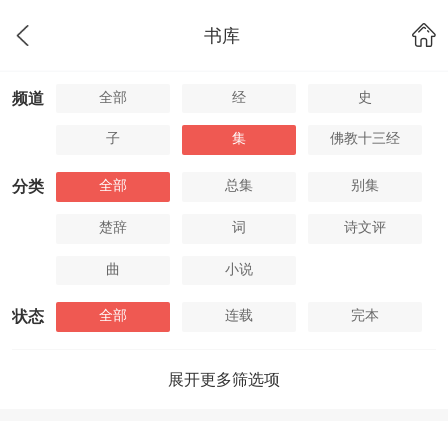
书库
全部
经
史
频道
子
集
佛教十三经
全部
总集
别集
分类
楚辞
词
诗文评
曲
小说
全部
连载
完本
状态
展开更多筛选项