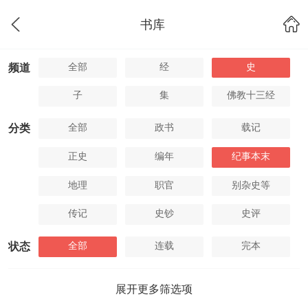
书库
全部
经
史
频道
子
集
佛教十三经
全部
政书
载记
分类
正史
编年
纪事本末
地理
职官
别杂史等
传记
史钞
史评
全部
连载
完本
状态
展开更多筛选项